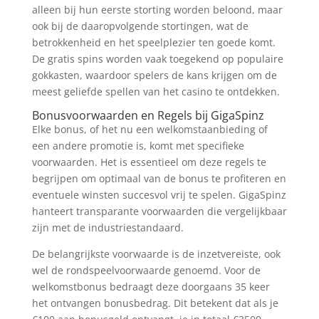
alleen bij hun eerste storting worden beloond, maar
ook bij de daaropvolgende stortingen, wat de
betrokkenheid en het speelplezier ten goede komt.
De gratis spins worden vaak toegekend op populaire
gokkasten, waardoor spelers de kans krijgen om de
meest geliefde spellen van het casino te ontdekken.
Bonusvoorwaarden en Regels bij GigaSpinz
Elke bonus, of het nu een welkomstaanbieding of
een andere promotie is, komt met specifieke
voorwaarden. Het is essentieel om deze regels te
begrijpen om optimaal van de bonus te profiteren en
eventuele winsten succesvol vrij te spelen. GigaSpinz
hanteert transparante voorwaarden die vergelijkbaar
zijn met de industriestandaard.
De belangrijkste voorwaarde is de inzetvereiste, ook
wel de rondspeelvoorwaarde genoemd. Voor de
welkomstbonus bedraagt deze doorgaans 35 keer
het ontvangen bonusbedrag. Dit betekent dat als je