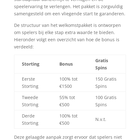
speelervaring te verlengen. Het pakket is zorgvuldig
samengesteld om een vliegende start te garanderen.
De structuur van het welkomstpakket is ontworpen
om spelers bij elke stap extra waarde te bieden.
Hieronder volgt een overzicht van hoe de bonus is
verdeeld:
Gratis
Storting
Bonus
Spins
Eerste
100% tot
150 Gratis
Storting
€1500
Spins
Tweede
55% tot
100 Gratis
Storting
€500
Spins
Derde
100% tot
N.v.t.
Storting
€500
Deze gelaagde aanpak zorgt ervoor dat spelers niet