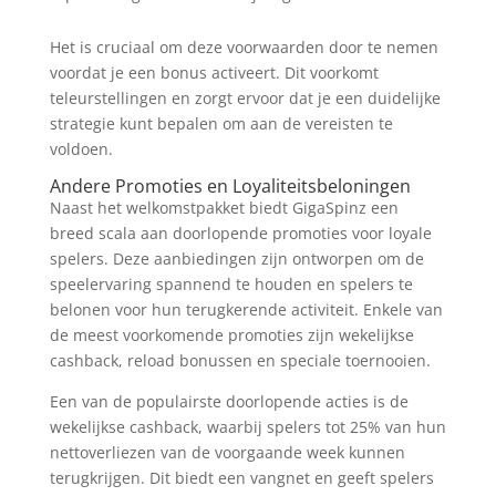
Het is cruciaal om deze voorwaarden door te nemen
voordat je een bonus activeert. Dit voorkomt
teleurstellingen en zorgt ervoor dat je een duidelijke
strategie kunt bepalen om aan de vereisten te
voldoen.
Andere Promoties en Loyaliteitsbeloningen
Naast het welkomstpakket biedt GigaSpinz een
breed scala aan doorlopende promoties voor loyale
spelers. Deze aanbiedingen zijn ontworpen om de
speelervaring spannend te houden en spelers te
belonen voor hun terugkerende activiteit. Enkele van
de meest voorkomende promoties zijn wekelijkse
cashback, reload bonussen en speciale toernooien.
Een van de populairste doorlopende acties is de
wekelijkse cashback, waarbij spelers tot 25% van hun
nettoverliezen van de voorgaande week kunnen
terugkrijgen. Dit biedt een vangnet en geeft spelers