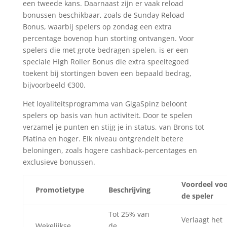
een tweede kans. Daarnaast zijn er vaak reload
bonussen beschikbaar, zoals de Sunday Reload
Bonus, waarbij spelers op zondag een extra
percentage bovenop hun storting ontvangen. Voor
spelers die met grote bedragen spelen, is er een
speciale High Roller Bonus die extra speeltegoed
toekent bij stortingen boven een bepaald bedrag,
bijvoorbeeld €300.
Het loyaliteitsprogramma van GigaSpinz beloont
spelers op basis van hun activiteit. Door te spelen
verzamel je punten en stijg je in status, van Brons tot
Platina en hoger. Elk niveau ontgrendelt betere
beloningen, zoals hogere cashback-percentages en
exclusieve bonussen.
Voordeel vo
Promotietype
Beschrijving
de speler
Tot 25% van
Verlaagt het
Wekelijkse
de