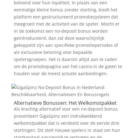
beloond voor hun loyaliteit. In plaats van een
eenmalige kleine bonus zonder storting, biedt het
platform een gestructureerd promotiesysteem dat
meegroeit met de activiteit van de speler. Mocht er
in de toekomst een no-deposit bonus worden
geïntroduceerd, dan zal deze waarschijnlijk
gekoppeld zijn aan specifieke promotieperiodes of
als exclusieve beloning voor bepaalde
spelersgroepen. Het is daarom altijd aan te raden
om de promotiepagina van het casino in de gaten te
houden voor de meest actuele aanbiedingen.
Alternatieve Bonussen: Het Welkomstpakket
Als krachtig alternatief voor een no-deposit bonus,
presenteert GigaSpinz een indrukwekkend
welkomstpakket dat is verdeeld over de eerste drie
stortingen. Dit stelt nieuwe spelers in staat om hun
startkapitaal aanzienlijk te verhogen en de